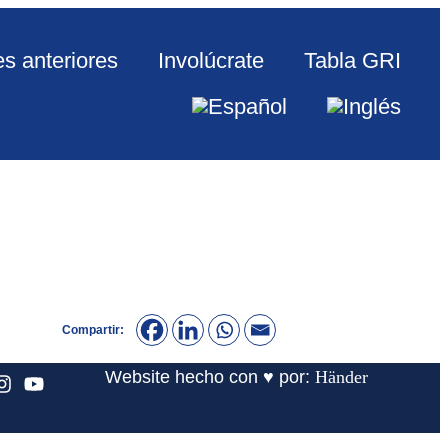
s anteriores
Involúcrate
Tabla GRI
Compartir:
Website hecho con ♥ por:
Händer