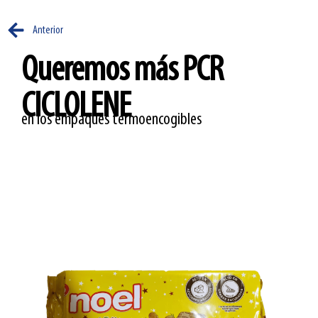
Anterior
Queremos más PCR
CICLOLENE
en los empaques termoencogibles